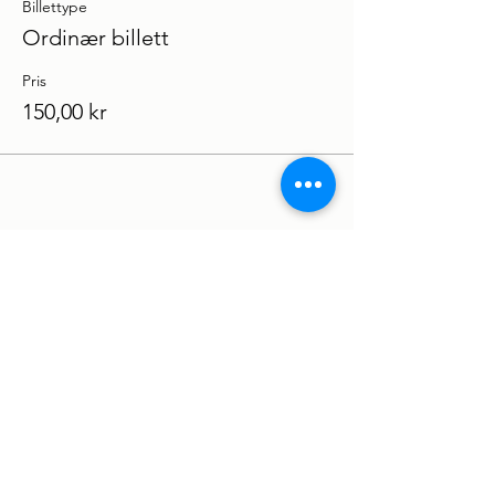
Billettype
Ordinær billett
Pris
150,00 kr
Del dette arrangementet
Kløfta Vel
Org.nr
971422777
Besøksadresse