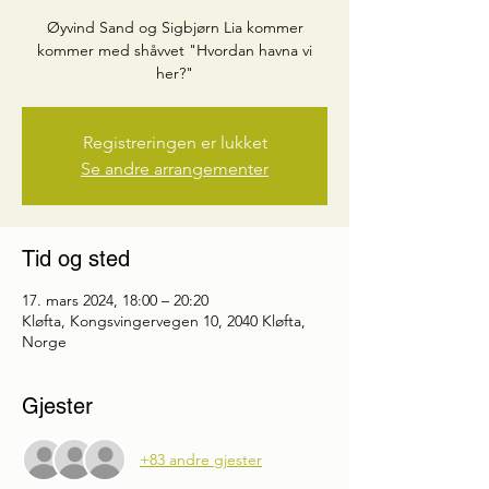
Øyvind Sand og Sigbjørn Lia kommer
kommer med shåvvet "Hvordan havna vi
her?"
Registreringen er lukket
Se andre arrangementer
Tid og sted
17. mars 2024, 18:00 – 20:20
Kløfta, Kongsvingervegen 10, 2040 Kløfta,
Norge
Gjester
+83 andre gjester