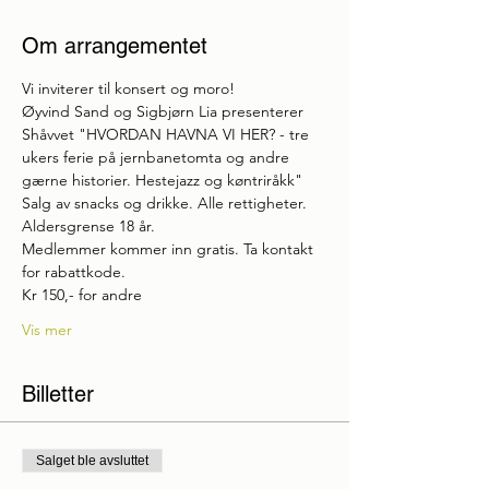
Om arrangementet
Vi inviterer til konsert og moro!
Øyvind Sand og Sigbjørn Lia presenterer 
Shåvvet "HVORDAN HAVNA VI HER? - tre 
ukers ferie på jernbanetomta og andre 
gærne historier. Hestejazz og køntriråkk"
Salg av snacks og drikke. Alle rettigheter.
Aldersgrense 18 år.
Medlemmer kommer inn gratis. Ta kontakt 
for rabattkode.
Kr 150,- for andre 
Vis mer
Billetter
Salget ble avsluttet