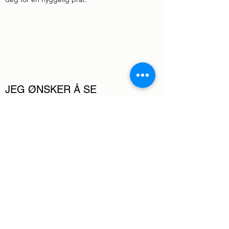
JEG ØNSKER Å SE
LOKALENE FØR JEG
BESTILLER. HVORDAN FÅR
JEG GJORT DET?
Mange ønsker å se lokalene før de booker.
Dette for å se på feks. størrelse på de
forskjellige lokalene, fasiliteter og utstyr.
Om du vil komme å se må du ringe til
Vaktmester på tlf.
92 17 81 92
og melde deg
på.