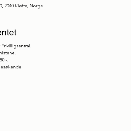
0, 2040 Kløfta, Norge
ntet
ivilligsentral.

istene.

0,-.

besøkende.
