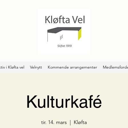
tiv i Kløfta vel
Velnytt
Kommende arrangementer
Medlemsforde
Kulturkafé
tir. 14. mars
  |  
Kløfta