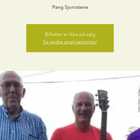
Pang Sjonistene
Billetter er ikke på salg
Se andre arrangementer