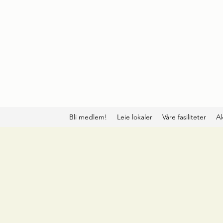
Bli medlem!
Leie lokaler
Våre fasiliteter
Ak