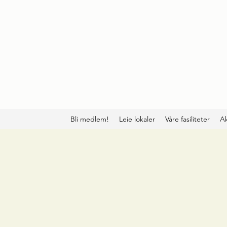
Bli medlem!
Leie lokaler
Våre fasiliteter
Ak