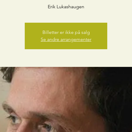
Erik Lukashaugen
Billetter er ikke på salg
Se andre arrangementer