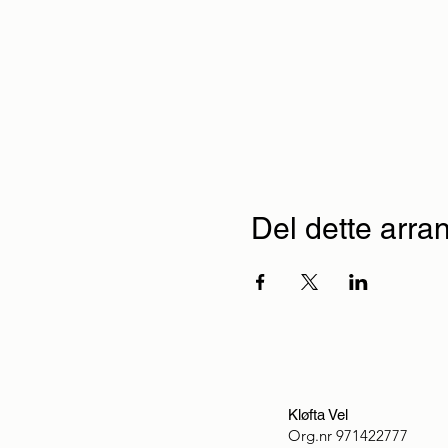
Del dette arr
Kløfta Vel
Org.nr
971422777