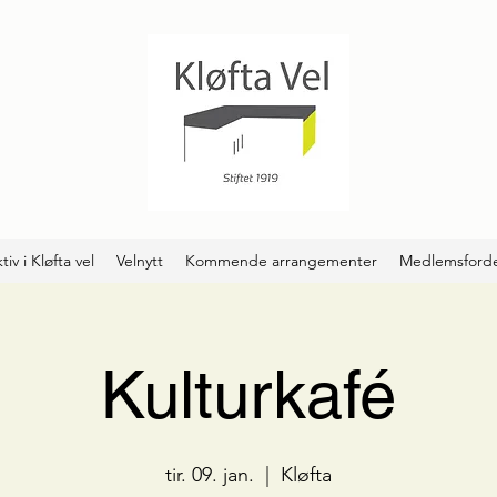
tiv i Kløfta vel
Velnytt
Kommende arrangementer
Medlemsforde
Kulturkafé
tir. 09. jan.
  |  
Kløfta