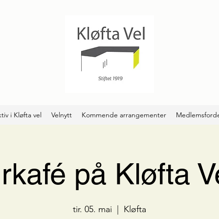
tiv i Kløfta vel
Velnytt
Kommende arrangementer
Medlemsforde
urkafé på Kløfta V
tir. 05. mai
  |  
Kløfta