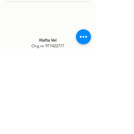
Kløfta Vel
Org.nr
971422777
Besøksadresse
Kongsvingervegen 10
2040 Kløfta
Tlf.:
92178192
E-post:
post@kloftavel.no
Postadresse
Postboks 190
2041 Kløfta