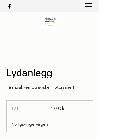
Lydanlegg
Få musikken du ønsker i Storsalen!
1 000
norske
12 t
1
1 000 kr
kroner
2
t
Kongsvingervegen