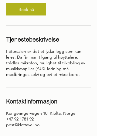
Book nå
Tjenestebeskrivelse
I Storsalen er det et lydanlegg som kan
leies. Da får man tilgang til høyttalere,
trådløs mikrofon, mulighet til tilkobling av
musikkavspiller (AUX-ledning må
medbringes selv) og evt et mixe-bord.
Kontaktinformasjon
Kongsvingervegen 10, Kløfta, Norge
+47 92 1781 92
post@kloftavel.no